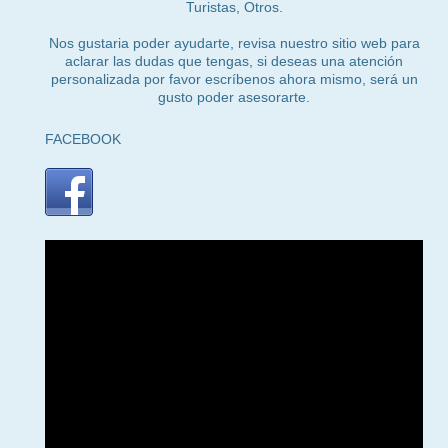
Turistas, Otros.
Nos gustaria poder ayudarte, revisa nuestro sitio web para
aclarar las dudas que tengas, si deseas una atención
personalizada por favor escríbenos ahora mismo, será un
gusto poder asesorarte.
FACEBOOK