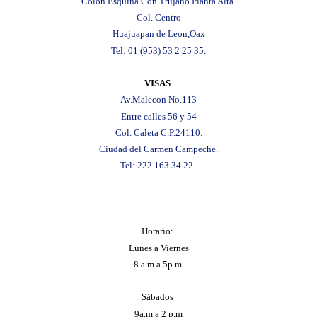
Colon Esquina Con Trujano Planta Alta.
Col. Centro
Huajuapan de Leon,Oax
Tel: 01 (953) 53 2 25 35.
VISAS
Av.Malecon No.113
Entre calles 56 y 54
Col. Caleta C.P.24110.
Ciudad del Carmen Campeche.
Tel: 222 163 34 22..
Horario:
Lunes a Viernes
8 a.m a 5p.m
Sábados
9a.m a 2 p.m